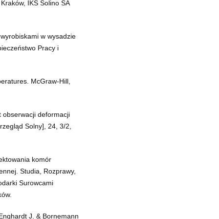
 Kraków, IKS Solino SA
 wyrobiskami w wysadzie
ieczeństwo Pracy i
peratures. McGraw-Hill,
t obserwacji deformacji
egląd Solny], 24, 3/2,
jektowania komór
nnej. Studia, Rozprawy,
podarki Surowcami
ków.
, Enghardt J. & Bornemann