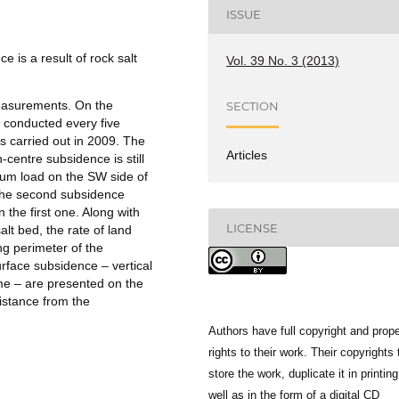
ISSUE
 is a result of rock salt
Vol. 39 No. 3 (2013)
measurements. On the
SECTION
e conducted every five
 carried out in 2009. The
Articles
n-centre subsidence is still
mum load on the SW side of
he second subsidence
 the first one. Along with
LICENSE
alt bed, the rate of land
ng perimeter of the
urface subsidence – vertical
e – are presented on the
istance from the
Authors have full copyright and prope
rights to their work. Their copyrights 
store the work, duplicate it in printing
well as in the form of a digital CD