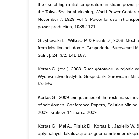
the use of high initial temperature in steam power p
the Tokyo Sectional Meeting, World Power Confere
November 7, 1929; vol. 3: Power for use in transport
power production, 1089-1121.
Grzybowski Ł., Wilkosz P. & Flisiak D., 2008. Mechan
from Mogilno salt dome. Gospodarka Surowcami Mi
Solny], 24, 3/2, 141-157.
Kortas G. (red.), 2008. Ruch górotworu w rejonie 
Wydawnictwo Instytutu Gospodarki Surowcami Mine
Kraków.
Kortas G., 2009. Singularities of the rock mass mo
of salt domes. Conference Papers, Solution Mining 
2009, Kraków, 14 marca 2009.
Kortas G., Maj A., Flisiak D., Kortas Ł., Jagiełło W. 
optymalnych lokalizacji oraz geometrii komór eksp