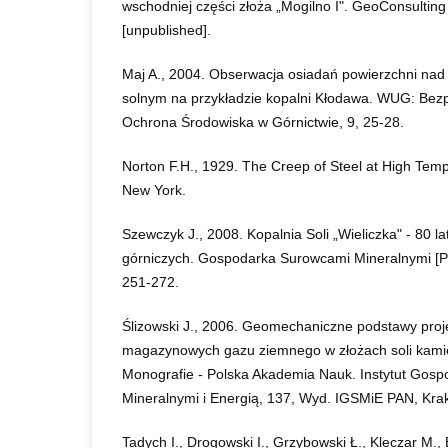
wschodniej części złoża „Mogilno I". GeoConsulting
[unpublished].
Maj A., 2004. Obserwacja osiadań powierzchni nad
solnym na przykładzie kopalni Kłodawa. WUG: Bezp
Ochrona Środowiska w Górnictwie, 9, 25-28.
Norton F.H., 1929. The Creep of Steel at High Tem
New York.
Szewczyk J., 2008. Kopalnia Soli „Wieliczka" - 80 la
górniczych. Gospodarka Surowcami Mineralnymi [Prz
251-272.
Ślizowski J., 2006. Geomechaniczne podstawy pro
magazynowych gazu ziemnego w złożach soli kamie
Monografie - Polska Akademia Nauk. Instytut Gos
Mineralnymi i Energią, 137, Wyd. IGSMiE PAN, Kra
Tadych I., Drogowski I., Grzybowski Ł., Kleczar M.