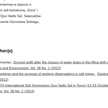
kamiennej w oparciu o
ż soli kamiennej „Góra" i
Quo Vadis Sal, Swieradów-
yszenie Górnictwa Solnego,
hor(s)
lmaniec,
Ground uplift after the closure of water leaks in the Mina drift 
 and Environment: Vol. 38 No. 1 (2012)
rkings and the purpose of working observations in salt mines
,
Geolog
(2012)
XVI International Salt Symposium Ouo Vadis Sal in Toruń (13-15 Octob
: Vol. 38 No. 2 (2012)