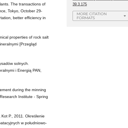
lants. The transactions of
39.3.175
nce, Tokyo, October 29-
MORE CITATION
ation, better efficiency in
FORMATS
ical properties of rock salt
neralnymi [Przegląd
wysadów solnych.
ralnymi i Energią PAN,
vement during the minning
Research Institute - Spring
& Kot P., 2011. Określenie
loatacyjnych w południowo-