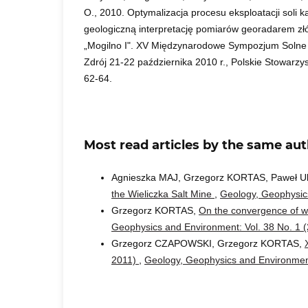
O., 2010. Optymalizacja procesu eksploatacji soli 
geologiczną interpretację pomiarów georadarem złó
„Mogilno I". XV Międzynarodowe Sympozjum Solne 
Zdrój 21-22 października 2010 r., Polskie Stowarz
62-64.
Most read articles by the same aut
Agnieszka MAJ, Grzegorz KORTAS, Paweł U
the Wieliczka Salt Mine
,
Geology, Geophysics
Grzegorz KORTAS,
On the convergence of wo
Geophysics and Environment: Vol. 38 No. 1 
Grzegorz CZAPOWSKI, Grzegorz KORTAS,
2011)
,
Geology, Geophysics and Environment