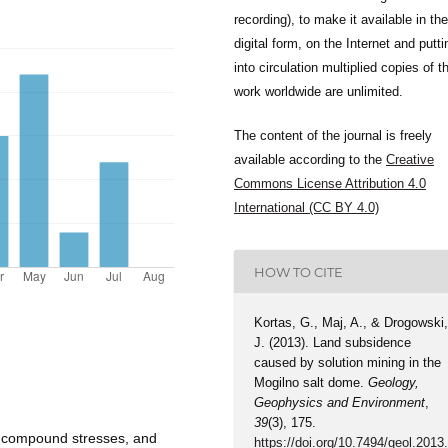
recording), to make it available in the
digital form, on the Internet and putti
into circulation multiplied copies of t
work worldwide are unlimited.
The content of the journal is freely
available according to the
Creative
Commons License Attribution 4.0
International (CC BY 4.0)
HOW TO CITE
Kortas, G., Maj, A., & Drogowski
J. (2013). Land subsidence
caused by solution mining in the
Mogilno salt dome.
Geology,
Geophysics and Environment
,
39
(3), 175.
d compound stresses, and
https://doi.org/10.7494/geol.2013