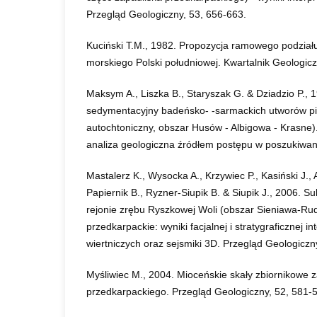
Przegląd Geologiczny, 53, 656-663.
Kuciński T.M., 1982. Propozycja ramowego podział
morskiego Polski południowej. Kwartalnik Geologicz
Maksym A., Liszka B., Staryszak G. & Dziadzio P., 
sedymentacyjny badeńsko- -sarmackich utworów 
autochtoniczny, obszar Husów - Albigowa - Krasne)
analiza geologiczna źródłem postępu w poszukiwan
Mastalerz K., Wysocka A., Krzywiec P., Kasiński J., 
Papiernik B., Ryzner-Siupik B. & Siupik J., 2006.
rejonie zrębu Ryszkowej Woli (obszar Sieniawa-Rud
przedkarpackie: wyniki facjalnej i stratygraficznej in
wiertniczych oraz sejsmiki 3D. Przegląd Geologiczn
Myśliwiec M., 2004. Mioceńskie skały zbiornikowe 
przedkarpackiego. Przegląd Geologiczny, 52, 581-