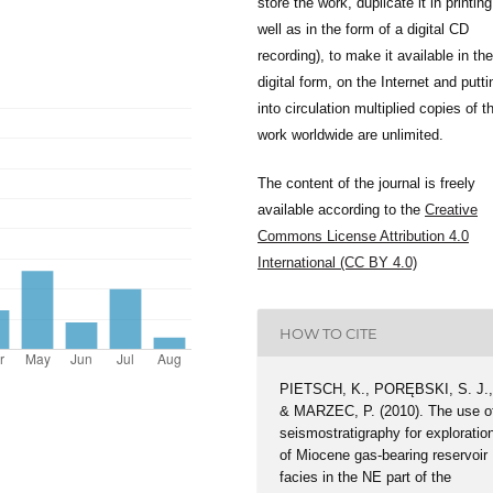
store the work, duplicate it in printing
well as in the form of a digital CD
recording), to make it available in the
digital form, on the Internet and putti
into circulation multiplied copies of t
work worldwide are unlimited.
The content of the journal is freely
available according to the
Creative
Commons License Attribution 4.0
International (CC BY 4.0)
HOW TO CITE
PIETSCH, K., PORĘBSKI, S. J.
& MARZEC, P. (2010). The use o
seismostratigraphy for exploratio
of Miocene gas-bearing reservoir
facies in the NE part of the