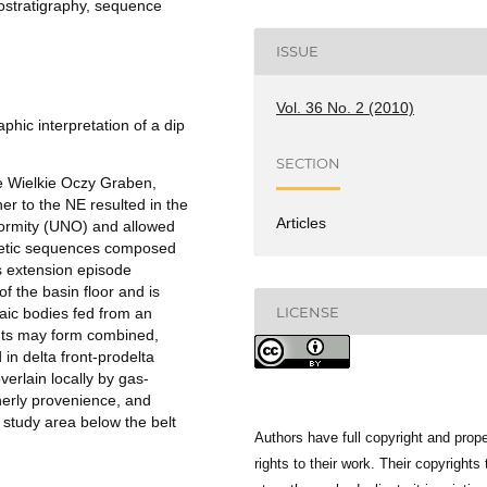
stratigraphy, sequence
ISSUE
Vol. 36 No. 2 (2010)
hic interpretation of a dip
SECTION
he Wielkie Oczy Graben,
er to the NE resulted in the
Articles
formity (UNO) and allowed
netic sequences composed
ts extension episode
 the basin floor and is
LICENSE
aic bodies fed from an
uts may form combined,
 in delta front-prodelta
verlain locally by gas-
herly provenience, and
 study area below the belt
Authors have full copyright and prope
rights to their work. Their copyrights 