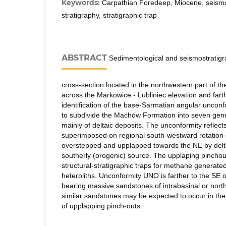
Keywords:
Carpathian Foredeep, Miocene, seismo
stratigraphy, stratigraphic trap
ABSTRACT
Sedimentological and seismostratigrap
cross-section located in the northwestern part of t
across the Markowice - Lubliniec elevation and farth
identification of the base-Sarmatian angular uncon
to subdivide the Machów Formation into seven ge
mainly of deltaic deposits. The unconformity reflec
superimposed on regional south-westward rotation of
overstepped and upplapped towards the NE by delt
southerly (orogenic) source. The upplaping pincho
structural-stratigraphic traps for methane generated
heteroliths. Unconformity UNO is farther to the SE o
bearing massive sandstones of intrabasinal or nort
similar sandstones may be expected to occur in the
of upplapping pinch-outs.