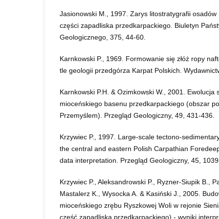
Jasionowski M., 1997. Zarys litostratygrafii osadó
części zapadliska przedkarpackiego. Biuletyn Pańs
Geologicznego, 375, 44-60.
Karnkowski P., 1969. Formowanie się złóż ropy naf
tle geologii przedgórza Karpat Polskich. Wydawni
Karnkowski P.H. & Ozimkowski W., 2001. Ewolucja s
mioceńskiego basenu przedkarpackiego (obszar 
Przemyślem). Przegląd Geologiczny, 49, 431-436.
Krzywiec P., 1997. Large-scale tectono-sedimentary
the central and eastern Polish Carpathian Foredeep 
data interpretation. Przegląd Geologiczny, 45, 103
Krzywiec P., Aleksandrowski P., Ryzner-Siupik B., Pap
Mastalerz K., Wysocka A. & Kasiński J., 2005. Bud
mioceńskiego zrębu Ryszkowej Woli w rejonie Sien
część zapadliska przedkarpackiego) - wyniki interpr