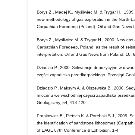
Borys Z., Madej K., Myśliwiec M. & Trygar H., 1999. 
new methodology of gas exploration in the North-Ea
Carpathian Foredeep (Poland). Oil and Gas News f
Borys Z., Myśliwiec M. & Trygar H., 2000. New gas d
Carpathian Foredeep, Poland, as the result of seis
interpretation. Oil and Gas News from Poland, 10, 
Dziadzio P., 2000. Sekwencje depozycyjne w utwor
części zapadliska przedkarpackiego. Przegląd Geol
Dziadzio P., Maksym A. & Olszewska B., 2006. Se
miocenu we wschodniej części zapadliska przedkar
Geologiczny, 54, 413-420.
Frankowicz E., Pietsch K. & Porębski S.J., 2005. Se
the identification of sandstone lithosomes (Carpat
of EAGE 67th Conference & Exhibition, 1-4.