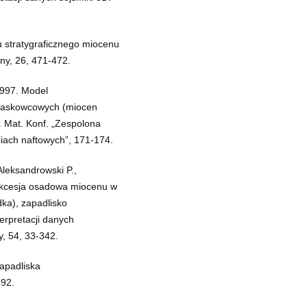
u stratygraficznego miocenu
ny, 26, 471-472.
1997. Model
piaskowcowych (miocen
. Mat. Konf. „Zespolona
iach naftowych”, 171-174.
Aleksandrowski P.,
 Sukcesja osadowa miocenu w
ka), zapadlisko
terpretacji danych
y, 54, 33-342.
zapadliska
592.