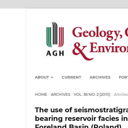
ABOUT
CURRENT
ARCHIVES
FOR
HOME
/
ARCHIVES
/
VOL. 36 NO. 2 (2010)
/
Articles
The use of seismostratigr
bearing reservoir facies i
Foreland Basin (Poland)