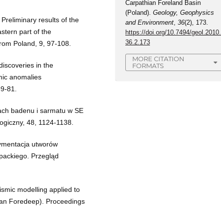
Carpathian Foreland Basin
(Poland).
Geology, Geophysics
Preliminary results of the
and Environment
,
36
(2), 173.
stern part of the
https://doi.org/10.7494/geol.2010
36.2.173
rom Poland, 9, 97-108.
MORE CITATION
iscoveries in the
FORMATS
mic anomalies
69-81.
ach badenu i sarmatu w SE
ogiczny, 48, 1124-1138.
dymentacja utworów
packiego. Przegląd
ismic modelling applied to
hian Foredeep). Proceedings