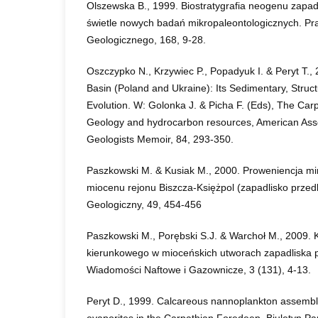
Olszewska B., 1999. Biostratygrafia neogenu zapa
świetle nowych badań mikropaleontologicznych. Pr
Geologicznego, 168, 9-28.
Oszczypko N., Krzywiec P., Popadyuk I. & Peryt T.
Basin (Poland and Ukraine): Its Sedimentary, Stru
Evolution. W: Golonka J. & Picha F. (Eds), The Carp
Geology and hydrocarbon resources, American Asso
Geologists Memoir, 84, 293-350.
Paszkowski M. & Kusiak M., 2000. Proweniencja mi
miocenu rejonu Biszcza-Księżpol (zapadlisko przed
Geologiczny, 49, 454-456
Paszkowski M., Porębski S.J. & Warchoł M., 2009. 
kierunkowego w mioceńskich utworach zapadliska 
Wiadomości Naftowe i Gazownicze, 3 (131), 4-13.
Peryt D., 1999. Calcareous nannoplankton assembl