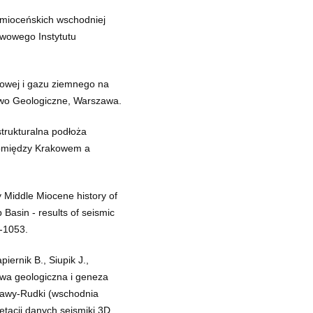
w mioceńskich wschodniej
twowego Instytutu
towej i gazu ziemnego na
ctwo Geologiczne, Warszawa.
trukturalna podłoża
pomiędzy Krakowem a
 Middle Miocene history of
Basin - results of seismic
9-1053.
iernik B., Siupik J.,
owa geologiczna i geneza
iawy-Rudki (wschodnia
etacji danych sejsmiki 3D.