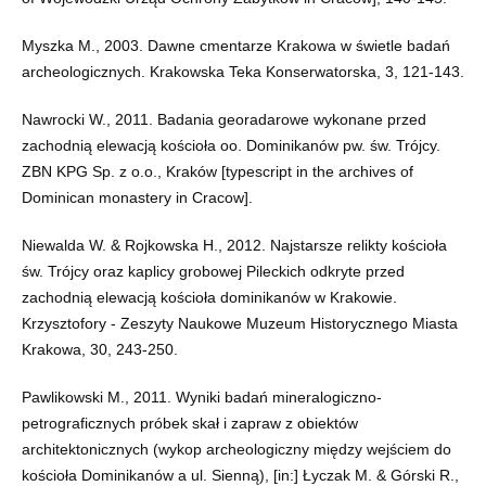
Myszka M., 2003. Dawne cmentarze Krakowa w świetle badań
archeologicznych. Krakowska Teka Konserwatorska, 3, 121-143.
Nawrocki W., 2011. Badania georadarowe wykonane przed
zachodnią elewacją kościoła oo. Dominikanów pw. św. Trójcy.
ZBN KPG Sp. z o.o., Kraków [typescript in the archives of
Dominican monastery in Cracow].
Niewalda W. & Rojkowska H., 2012. Najstarsze relikty kościoła
św. Trójcy oraz kaplicy grobowej Pileckich odkryte przed
zachodnią elewacją kościoła dominikanów w Krakowie.
Krzysztofory - Zeszyty Naukowe Muzeum Historycznego Miasta
Krakowa, 30, 243-250.
Pawlikowski M., 2011. Wyniki badań mineralogiczno-
petrograficznych próbek skał i zapraw z obiektów
architektonicznych (wykop archeologiczny między wejściem do
kościoła Dominikanów a ul. Sienną), [in:] Łyczak M. & Górski R.,