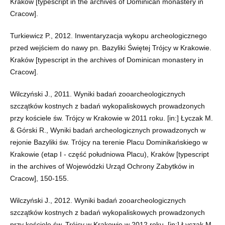
Kraków [typescript in the archives of Dominican monastery in
Cracow].
Turkiewicz P., 2012. Inwentaryzacja wykopu archeologicznego
przed wejściem do nawy pn. Bazyliki Świętej Trójcy w Krakowie.
Kraków [typescript in the archives of Dominican monastery in
Cracow].
Wilczyński J., 2011. Wyniki badań zooarcheologicznych
szczątków kostnych z badań wykopaliskowych prowadzonych
przy kościele św. Trójcy w Krakowie w 2011 roku. [in:] Łyczak M.
& Górski R., Wyniki badań archeologicznych prowadzonych w
rejonie Bazyliki św. Trójcy na terenie Placu Dominikańskiego w
Krakowie (etap I - część południowa Placu), Kraków [typescript
in the archives of Wojewódzki Urząd Ochrony Zabytków in
Cracow], 150-155.
Wilczyński J., 2012. Wyniki badań zooarcheologicznych
szczątków kostnych z badań wykopaliskowych prowadzonych
przy kościele św. Trójcy w Krakowie w 2012 roku. [in:] Łyczak M.