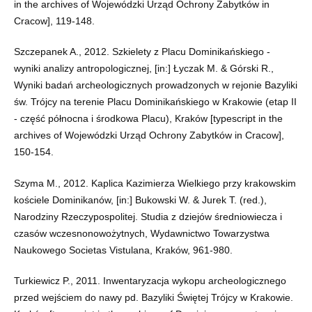
in the archives of Wojewódzki Urząd Ochrony Zabytków in
Cracow], 119-148.
Szczepanek A., 2012. Szkielety z Placu Dominikańskiego -
wyniki analizy antropologicznej, [in:] Łyczak M. & Górski R.,
Wyniki badań archeologicznych prowadzonych w rejonie Bazyliki
św. Trójcy na terenie Placu Dominikańskiego w Krakowie (etap II
- część północna i środkowa Placu), Kraków [typescript in the
archives of Wojewódzki Urząd Ochrony Zabytków in Cracow],
150-154.
Szyma M., 2012. Kaplica Kazimierza Wielkiego przy krakowskim
kościele Dominikanów, [in:] Bukowski W. & Jurek T. (red.),
Narodziny Rzeczypospolitej. Studia z dziejów średniowiecza i
czasów wczesnonowożytnych, Wydawnictwo Towarzystwa
Naukowego Societas Vistulana, Kraków, 961-980.
Turkiewicz P., 2011. Inwentaryzacja wykopu archeologicznego
przed wejściem do nawy pd. Bazyliki Świętej Trójcy w Krakowie.