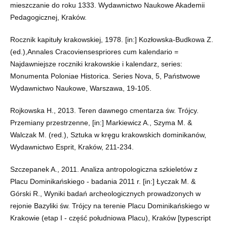
mieszczanie do roku 1333. Wydawnictwo Naukowe Akademii
Pedagogicznej, Kraków.
Rocznik kapituły krakowskiej, 1978. [in:] Kozłowska-Budkowa Z.
(ed.),Annales Cracoviensespriores cum kalendario =
Najdawniejsze roczniki krakowskie i kalendarz, series:
Monumenta Poloniae Historica. Series Nova, 5, Państwowe
Wydawnictwo Naukowe, Warszawa, 19-105.
Rojkowska H., 2013. Teren dawnego cmentarza św. Trójcy.
Przemiany przestrzenne, [in:] Markiewicz A., Szyma M. &
Walczak M. (red.), Sztuka w kręgu krakowskich dominikanów,
Wydawnictwo Esprit, Kraków, 211-234.
Szczepanek A., 2011. Analiza antropologiczna szkieletów z
Placu Dominikańskiego - badania 2011 r. [in:] Łyczak M. &
Górski R., Wyniki badań archeologicznych prowadzonych w
rejonie Bazyliki św. Trójcy na terenie Placu Dominikańskiego w
Krakowie (etap I - część południowa Placu), Kraków [typescript