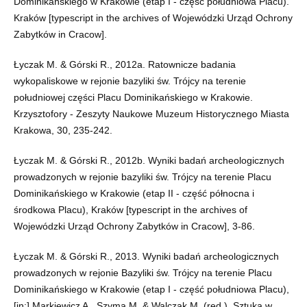
Dominikańskiego w Krakowie (etap I - część południowa Placu).
Kraków [typescript in the archives of Wojewódzki Urząd Ochrony
Zabytków in Cracow].
Łyczak M. & Górski R., 2012a. Ratownicze badania
wykopaliskowe w rejonie bazyliki św. Trójcy na terenie
południowej części Placu Dominikańskiego w Krakowie.
Krzysztofory - Zeszyty Naukowe Muzeum Historycznego Miasta
Krakowa, 30, 235-242.
Łyczak M. & Górski R., 2012b. Wyniki badań archeologicznych
prowadzonych w rejonie bazyliki św. Trójcy na terenie Placu
Dominikańskiego w Krakowie (etap II - część północna i
środkowa Placu), Kraków [typescript in the archives of
Wojewódzki Urząd Ochrony Zabytków in Cracow], 3-86.
Łyczak M. & Górski R., 2013. Wyniki badań archeologicznych
prowadzonych w rejonie Bazyliki św. Trójcy na terenie Placu
Dominikańskiego w Krakowie (etap I - część południowa Placu),
[in:] Markiewicz A., Szyma M. & Walczak M. (red.), Sztuka w