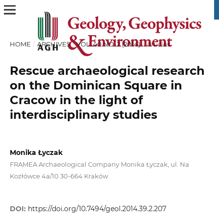
HOME
/
ARCHIVES
/
VOL. 40 NO. 2 (2014)
/
Articles
Rescue archaeological research
on the Dominican Square in
Cracow in the light of
interdisciplinary studies
Monika Łyczak
FRAMEA Archaeological Company Monika Łyczak, ul. Na
Kozłówce 4a/10 30-664 Kraków
DOI:
https://doi.org/10.7494/geol.2014.39.2.207