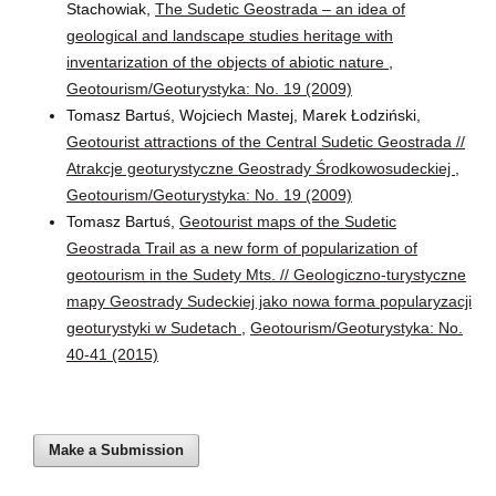
Stachowiak,
The Sudetic Geostrada – an idea of
geological and landscape studies heritage with
inventarization of the objects of abiotic nature
,
Geotourism/Geoturystyka: No. 19 (2009)
Tomasz Bartuś, Wojciech Mastej, Marek Łodziński,
Geotourist attractions of the Central Sudetic Geostrada //
Atrakcje geoturystyczne Geostrady Środkowosudeckiej
,
Geotourism/Geoturystyka: No. 19 (2009)
Tomasz Bartuś,
Geotourist maps of the Sudetic
Geostrada Trail as a new form of popularization of
geotourism in the Sudety Mts. // Geologiczno-turystyczne
mapy Geostrady Sudeckiej jako nowa forma popularyzacji
geoturystyki w Sudetach
,
Geotourism/Geoturystyka: No.
40-41 (2015)
Make a Submission