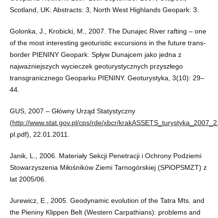
Scotland, UK: Abstracts: 3, North West Highlands Geopark: 3.
Golonka, J., Krobicki, M., 2007. The Dunajec River rafting – one
of the most interesting geoturistic excursions in the future trans-
border PIENINY Geopark. Spływ Dunajcem jako jedna z
najważniejszych wycieczek geoturystycznych przyszłego
transgranicznego Geoparku PIENINY. Geoturystyka, 3(10): 29–
44.
GUS, 2007 – Główny Urząd Statystyczny
(
http://www.stat.gov.pl/cps/rde/xbcr/krakASSETS_turystyka_2007_
pl.pdf), 22.01.2011.
Janik, L., 2006. Materiały Sekcji Penetracji i Ochrony Podziemi
Stowarzyszenia Miłośników Ziemi Tarnogórskiej (SPiOPSMZT) z
lat 2005/06.
Jurewicz, E., 2005. Geodynamic evolution of the Tatra Mts. and
the Pieniny Klippen Belt (Western Carpathians): problems and