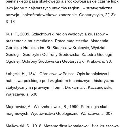
pienińskiego pasa skałkowego a środkowojurajskie czarne łupki
jako jedne z najstarszych utworów regionu – stratygraficzna
pozycja i paleośrodowiskowe znaczenie. Geoturystyka, 2(13):
3–18.
Kuś, T., 2009. Szlachtowski region wydobycia kruszców –
prezentacja multimedialna. Praca magisterska. Akademia
Górniczo-Hutnicza im. St. Staszica w Krakowie, Wydział
Geologii, Geofizyki i Ochrony Środowiska, Katedra Geologii
Ogólnej, Ochrony Środowiska i Geoturystyki, Kraków, s. 98.
Łabęcki, H., 1841. Górnictwo w Polsce. Opis kopalnictwa i
hutnictwa polskiego pod względem technicznym, historyczno-
statystycznym i prawnym. Tom I. Drukarnia J. Kaczanowski.
Warszawa, s. 538.
Majerowicz, A., Wierzchołowski, B., 1990. Petrologia skał
magmowych. Wydawnictwa Geologiczne, Warszawa, s. 307.
Małkowski, S., 1918. Metamorfizm kontaktowy i żyła kruszcowa