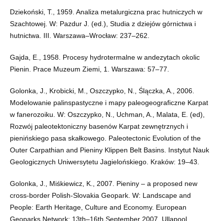
Dziekoński, T., 1959. Analiza metalurgiczna prac hutniczych w
Szachtowej. W: Pazdur J. (ed.), Studia z dziejów górnictwa i
hutnictwa. III. Warszawa–Wrocław: 237–262.
Gajda, E., 1958. Procesy hydrotermalne w andezytach okolic
Pienin. Prace Muzeum Ziemi, 1. Warszawa: 57–77.
Golonka, J., Krobicki, M., Oszczypko, N., Ślączka, A., 2006.
Modelowanie palinspastyczne i mapy paleogeograficzne Karpat
w fanerozoiku. W: Oszczypko, N., Uchman, A., Malata, E. (ed),
Rozwój paleotektoniczny basenów Karpat zewnętrznych i
pienińskiego pasa skałkowego. Paleotectonic Evolution of the
Outer Carpathian and Pieniny Klippen Belt Basins. Instytut Nauk
Geologicznych Uniwersytetu Jagielońskiego. Kraków: 19–43.
Golonka, J., Miśkiewicz, K., 2007. Pieniny – a proposed new
cross-border Polish-Slovakia Geopark. W: Landscape and
People: Earth Heritage, Culture and Economy. European
Geoparks Network: 13th–16th September 2007, Ullapool,