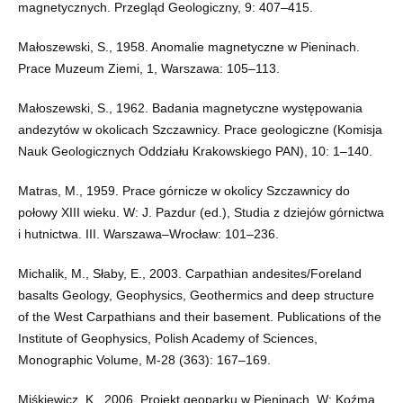
magnetycznych. Przegląd Geologiczny, 9: 407–415.
Małoszewski, S., 1958. Anomalie magnetyczne w Pieninach.
Prace Muzeum Ziemi, 1, Warszawa: 105–113.
Małoszewski, S., 1962. Badania magnetyczne występowania
andezytów w okolicach Szczawnicy. Prace geologiczne (Komisja
Nauk Geologicznych Oddziału Krakowskiego PAN), 10: 1–140.
Matras, M., 1959. Prace górnicze w okolicy Szczawnicy do
połowy XIII wieku. W: J. Pazdur (ed.), Studia z dziejów górnictwa
i hutnictwa. III. Warszawa–Wrocław: 101–236.
Michalik, M., Słaby, E., 2003. Carpathian andesites/Foreland
basalts Geology, Geophysics, Geothermics and deep structure
of the West Carpathians and their basement. Publications of the
Institute of Geophysics, Polish Academy of Sciences,
Monographic Volume, M-28 (363): 167–169.
Miśkiewicz, K., 2006. Projekt geoparku w Pieninach. W: Koźma,