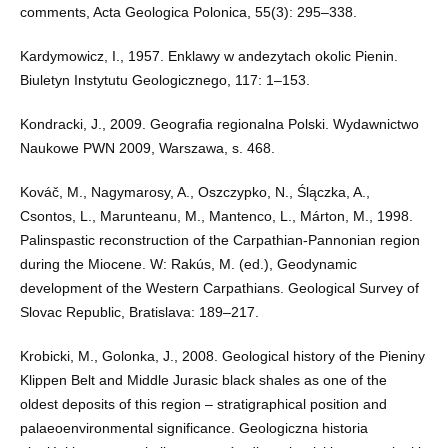
comments, Acta Geologica Polonica, 55(3): 295–338.
Kardymowicz, I., 1957. Enklawy w andezytach okolic Pienin.
Biuletyn Instytutu Geologicznego, 117: 1–153.
Kondracki, J., 2009. Geografia regionalna Polski. Wydawnictwo
Naukowe PWN 2009, Warszawa, s. 468.
Kováč, M., Nagymarosy, A., Oszczypko, N., Ślączka, A.,
Csontos, L., Marunteanu, M., Mantenco, L., Márton, M., 1998.
Palinspastic reconstruction of the Carpathian-Pannonian region
during the Miocene. W: Rakús, M. (ed.), Geodynamic
development of the Western Carpathians. Geological Survey of
Slovac Republic, Bratislava: 189–217.
Krobicki, M., Golonka, J., 2008. Geological history of the Pieniny
Klippen Belt and Middle Jurasic black shales as one of the
oldest deposits of this region – stratigraphical position and
palaeoenvironmental significance. Geologiczna historia