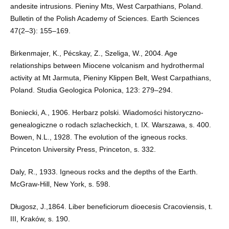
andesite intrusions. Pieniny Mts, West Carpathians, Poland.
Bulletin of the Polish Academy of Sciences. Earth Sciences
47(2–3): 155–169.
Birkenmajer, K., Pécskay, Z., Szeliga, W., 2004. Age
relationships between Miocene volcanism and hydrothermal
activity at Mt Jarmuta, Pieniny Klippen Belt, West Carpathians,
Poland. Studia Geologica Polonica, 123: 279–294.
Boniecki, A., 1906. Herbarz polski. Wiadomości historyczno-
genealogiczne o rodach szlacheckich, t. IX. Warszawa, s. 400.
Bowen, N.L., 1928. The evolution of the igneous rocks.
Princeton University Press, Princeton, s. 332.
Daly, R., 1933. Igneous rocks and the depths of the Earth.
McGraw-Hill, New York, s. 598.
Długosz, J.,1864. Liber beneficiorum dioecesis Cracoviensis, t.
III, Kraków, s. 190.