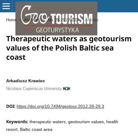
Home
/
Archives
/
No. 28-29 (2012)
/
Articles
Therapeutic waters as geotourism
values of the Polish Baltic sea
coast
Arkadiusz Krawiec
Nicolaus Copernicus University
DOI:
https://doi.org/10.7494/geotour.2012.28-29.3
Keywords:
therapeutic waters, geotourism values, health
resort, Baltic coast area