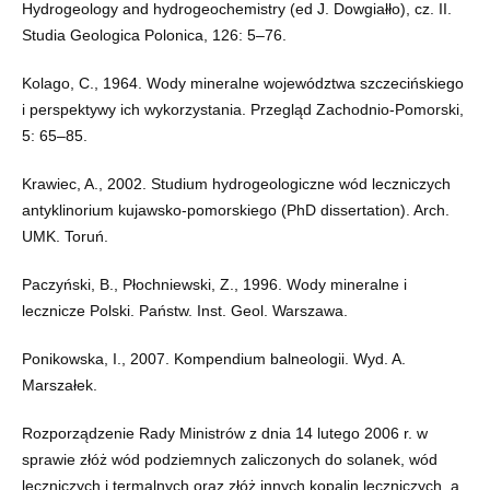
Hydrogeology and hydrogeochemistry (ed J. Dowgiałło), cz. II.
Studia Geologica Polonica, 126: 5–76.
Kolago, C., 1964. Wody mineralne województwa szczecińskiego
i perspektywy ich wykorzystania. Przegląd Zachodnio-Pomorski,
5: 65–85.
Krawiec, A., 2002. Studium hydrogeologiczne wód leczniczych
antyklinorium kujawsko-pomorskiego (PhD dissertation). Arch.
UMK. Toruń.
Paczyński, B., Płochniewski, Z., 1996. Wody mineralne i
lecznicze Polski. Państw. Inst. Geol. Warszawa.
Ponikowska, I., 2007. Kompendium balneologii. Wyd. A.
Marszałek.
Rozporządzenie Rady Ministrów z dnia 14 lutego 2006 r. w
sprawie złóż wód podziemnych zaliczonych do solanek, wód
leczniczych i termalnych oraz złóż innych kopalin leczniczych, a