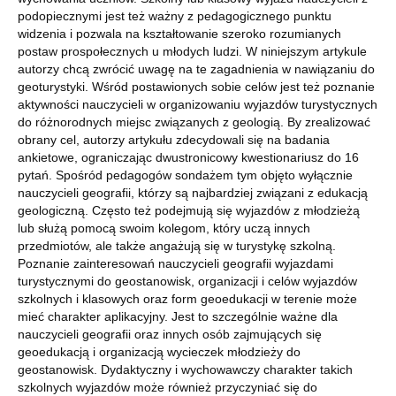
podopiecznymi jest też ważny z pedagogicznego punktu
widzenia i pozwala na kształtowanie szeroko rozumianych
postaw prospołecznych u młodych ludzi. W niniejszym artykule
autorzy chcą zwrócić uwagę na te zagadnienia w nawiązaniu do
geoturystyki. Wśród postawionych sobie celów jest też poznanie
aktywności nauczycieli w organizowaniu wyjazdów turystycznych
do różnorodnych miejsc związanych z geologią. By zrealizować
obrany cel, autorzy artykułu zdecydowali się na badania
ankietowe, ograniczając dwustronicowy kwestionariusz do 16
pytań. Spośród pedagogów sondażem tym objęto wyłącznie
nauczycieli geografii, którzy są najbardziej związani z edukacją
geologiczną. Często też podejmują się wyjazdów z młodzieżą
lub służą pomocą swoim kolegom, który uczą innych
przedmiotów, ale także angażują się w turystykę szkolną.
Poznanie zainteresowań nauczycieli geografii wyjazdami
turystycznymi do geostanowisk, organizacji i celów wyjazdów
szkolnych i klasowych oraz form geoedukacji w terenie może
mieć charakter aplikacyjny. Jest to szczególnie ważne dla
nauczycieli geografii oraz innych osób zajmujących się
geoedukacją i organizacją wycieczek młodzieży do
geostanowisk. Dydaktyczny i wychowawczy charakter takich
szkolnych wyjazdów może również przyczyniać się do