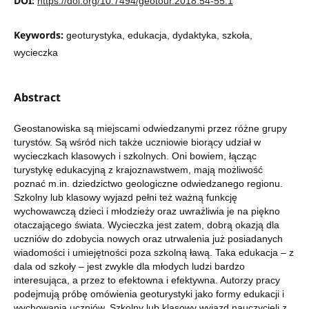
DOI:
https://doi.org/10.7494/geotour.2018.54-55.1
Keywords:
geoturystyka, edukacja, dydaktyka, szkoła,
wycieczka
Abstract
Geostanowiska są miejscami odwiedzanymi przez różne grupy
turystów. Są wśród nich także uczniowie biorący udział w
wycieczkach klasowych i szkolnych. Oni bowiem, łącząc
turystykę edukacyjną z krajoznawstwem, mają możliwość
poznać m.in. dziedzictwo geologiczne odwiedzanego regionu.
Szkolny lub klasowy wyjazd pełni też ważną funkcję
wychowawczą dzieci i młodzieży oraz uwrażliwia je na piękno
otaczającego świata. Wycieczka jest zatem, dobrą okazją dla
uczniów do zdobycia nowych oraz utrwalenia już posiadanych
wiadomości i umiejętności poza szkolną ławą. Taka edukacja – z
dala od szkoły – jest zwykle dla młodych ludzi bardzo
interesująca, a przez to efektowna i efektywna. Autorzy pracy
podejmują próbę omówienia geoturystyki jako formy edukacji i
wychowania uczniów. Szkolny lub klasowy wyjazd nauczycieli z