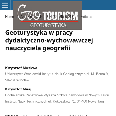
Home
/
Archives
/
No. 3–4 (54–55) (2018)
/
Articles
Geoturystyka w pracy
dydaktyczno-wychowawczej
nauczyciela geografii
Krzysztof Moskwa
Uniwersytet Wrocławski Instytut Nauk Geologicznych pl. M. Borna 9,
50-204 Wrocław
Krzysztof Miraj
Podhalańska Państwowa Wyższa Szkoła Zawodowa w Nowym Targu
Instytut Nauk Technicznych ul. Kokoszków 71, 34-400 Nowy Targ