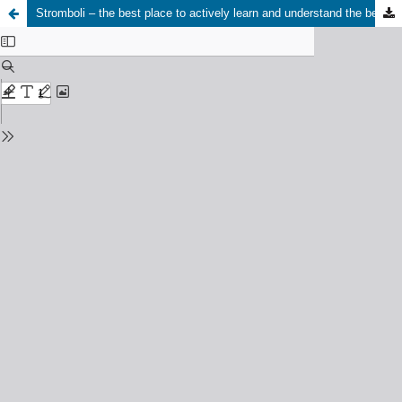
Stromboli – the best place to actively learn and understand the behavior of an active volcano and its processes // Stromboli – najlepsze miejsce do poznania aktywnego wulkanu i zrozumienia procesów wulkanicznych